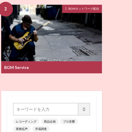
BGMネットワーク配信
BGM Service
レコーディング
商品企画
プロ音響
業務拡声
市場調査