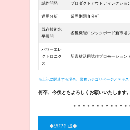
試作開発
プロダクトアウトディレクショ
運用分析
業界別調査分析
既存技術水
各種機能ロジックボード新市場
平展開
パワーエレ
クトロニク
新素材活用試作プロモーション 
ス
※上記に関連する場合、業務カテゴリページとテキス
何卒、今後ともよろしくお願いいたします
＊＊＊＊＊＊＊＊＊＊＊＊
◆追記作成◆