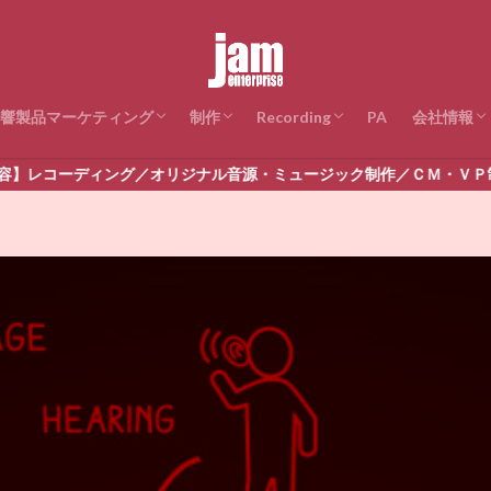
響製品マーケティング
制作
Recording
PA
会社情報
【プロ音響】市場調査
【プロ音響】プロモーション
【業務音響】市場調査
【業務音響】プロモーション／システム研修
音楽コンテンツ制作
CM/VP映像制作
Recording Studio
Recording【ライブ収録関連】
会社概要
取引先／
アクセス
源・ミュージック制作／ＣＭ・ＶＰ制作／プロ音響・業務音響機器製品
会